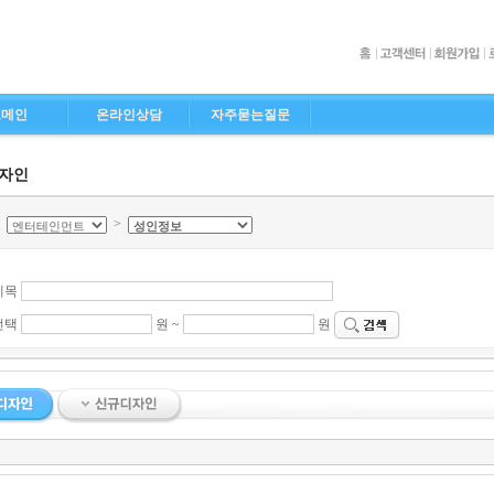
도메인
온라인상담
자주묻는질문
디자인
>
>
제목
선택
원 ~
원